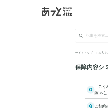
サイトトップ
加入を
保障内容シ
「こく
Q
障)を
Q
ご契約