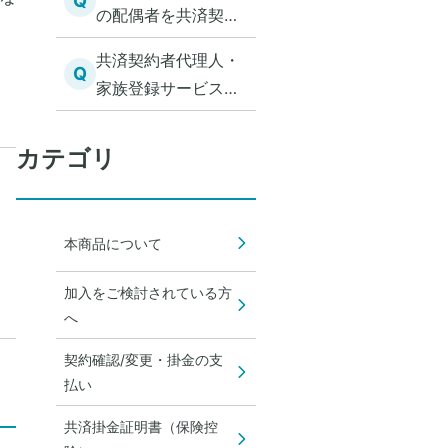
Q
の配偶者を共済契約
者代理人・登録家族
共済契約者代理人・
に登録する方法を教
Q
家族登録サービスに
えてください。
ついて教えてくださ
い。
カテゴリ
本商品について
加入をご検討されている方
へ
契約確認/変更・掛金の支
払い
共済掛金証明書（保険控