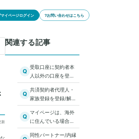
🔓マイページログイン
❔お問い合わせはこちら
関連する記事
受取口座に契約者本
Q
人以外の口座を登録
できますか？
共済契約者代理人・
さ
Q
家族登録を登録/解除
したい。
マイページは、海外
Q
に住んでいる場合、
更新
利用申込み可能か教
同性パートナー/内縁
な
えてください。