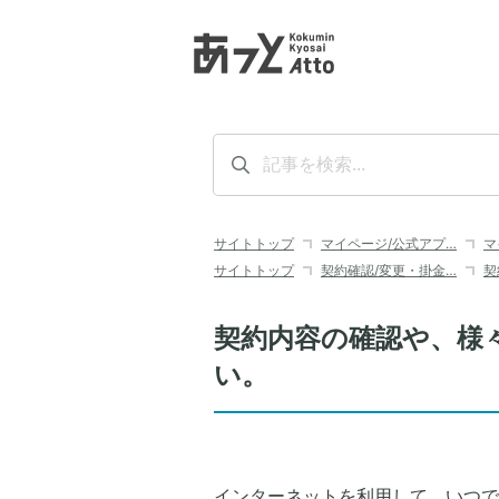
サイトトップ
マイページ/公式アプ…
マ
サイトトップ
契約確認/変更・掛金…
契
契約内容の確認や、様
い。
インターネットを利用して、いつで