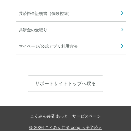
共済掛金証明書（保険控除）
共済金の受取り
マイページ/公式アプリ利用方法
サポートサイトトップへ戻る
こくみん共済 あっと サービスページ
© 2026 こくみん共済 coop ＜全労済＞