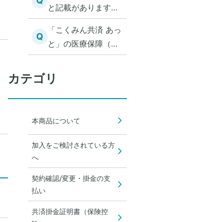
Q
と記載がありますが
これは何でしょう
「こくみん共済 あっ
か？
Q
と」の医療保障（実
費型）は、高額な治
療費がかかった場合
カテゴリ
でもすべて保障され
ますか？
本商品について
加入をご検討されている方
へ
契約確認/変更・掛金の支
払い
共済掛金証明書（保険控