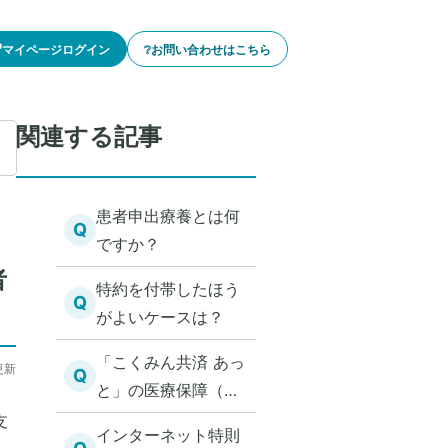
🔓マイページログイン
❔お問い合わせはこちら
関連する記事
患者申出療養とは何
Q
ですか？
者
特約を付帯したほう
Q
がよいケースは？
「こくみん共済 あっ
更新
Q
と」の医療保障（実
費型）の保障内容を
支
インターネット特則
教えてください。