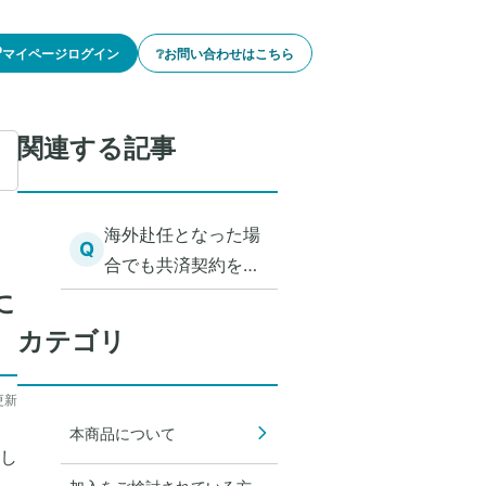
🔓マイページログイン
❔お問い合わせはこちら
関連する記事
海外赴任となった場
Q
合でも共済契約を継
続できますか。共済
に
契約を継続できる場
カテゴリ
合、海外での病気や
ケガは共済金のお支
更新
払いの対象となりま
本商品について
すか。
し