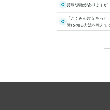
Q
持病/病歴がありますが
「こくみん共済 あっと
Q
障)を知る方法を教えて