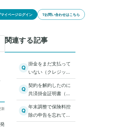
🔓マイページログイン
❔お問い合わせはこちら
関連する記事
掛金をまだ支払って
Q
いない（クレジット
決済ができなかっ
す
契約を解約したのに
た）場合、保険料控
Q
共済掛金証明書（保
除の申告ができるか
険料控除証明書）を
教えてください。
年末調整で保険料控
更新
受け取りましたが、
Q
除の申告を忘れてし
理由を教えてくださ
まった場合の対処方
発
い。
法を教えてくださ