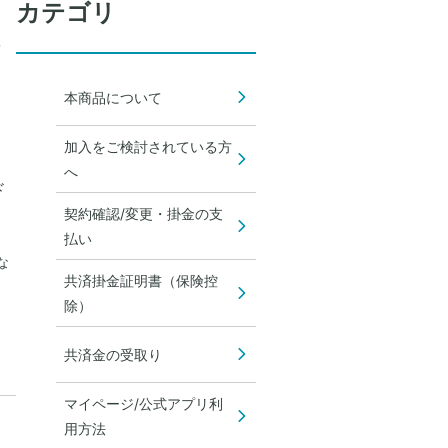
カテゴリ
い。
を
本商品について
。
加入をご検討されている方
へ
ド
契約確認/変更・掛金の支
払い
な
共済掛金証明書（保険控
除）
共済金の受取り
マイページ/公式アプリ利
用方法