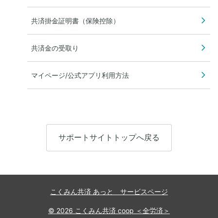
共済掛金証明書（保険控除）
共済金の受取り
マイページ/公式アプリ利用方法
サポートサイトトップへ戻る
こくみん共済 あっと サービスページ
© 2026 こくみん共済 coop ＜全労済＞