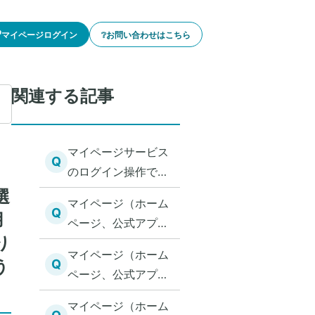
🔓マイページログイン
❔お問い合わせはこちら
関連する記事
マイページサービス
Q
のログイン操作で、
正しいユーザIDとパ
選
マイページ（ホーム
スワードを入力しロ
Q
用
ページ、公式アプ
グインボタンをクリ
り
リ）から「WEB入
ックしてもログイン
マイページ（ホーム
力」を選択し共済金
う
Q
できない場合、考え
ページ、公式アプ
の請求をしていま
られる原因を教えて
リ）から「WEB入
す。書類をアップロ
マイページ（ホーム
ください。
力」を選択し共済金