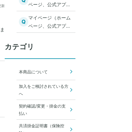
Q
ードする際、「問題
ページ、公式アプ
更新
の請求をしました。
が発生したため、ア
リ）から「WEB入
アップロードも完了
マイページ（ホーム
ップロードいただい
力」を選択し共済金
Q
し、「請求内容を確
ページ、公式アプ
た書類の控えを出力
の請求をしていま
ま
定する」ボタンを押
リ）から「WEB入
することができませ
す。「取り込む事が
した後に、領収書の
力」を選択し共済金
ん。アップロードい
カテゴリ
出来ないファイルが
添付漏れに気付きま
の請求をしていま
ただいた書類に問題
アップロードされま
した。追加するには
す。「ファイル内容
（破損）があった可
した。アップロード
どうすればよいでし
をご確認くださ
能性がありますの
したファイルをご確
本商品について
ょうか。
い。」というメッセ
で、再度アップロー
認ください。」とい
ージが出ますが、ど
ドをお願いしま
加入をご検討されている方
うメッセージが出ま
うしたらよいでしょ
す。」というメッセ
へ
すが、どうしたらよ
うか。
ージが出ます。
いでしょうか。
契約確認/変更・掛金の支
払い
共済掛金証明書（保険控